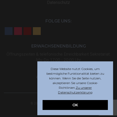
Datenschutz
FOLGE UNS:
ERWACHSENENBILDUNG
Öffnungszeiten & telefonische Erreichbarkeit Sekretariat:
Mo-Do 17:00 - 20:00 Uhr
Diese Website nutzt Cookies, um
Tel: +32 (0) 87 59 12 80
bestmögliche Funktionalität bieten zu
akademie@rsi-eupen.be
können. Wenn Sie die Seite nutzen,
akzeptieren Sie unsere Cookie-
Richtlinien.
Zu unserer
Datenschutzerklärung
© 2025 Robert-Schuman-Institut Eupen
OK
Webdesign by
Indigo