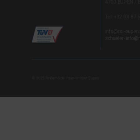
4700 EUPEN / 
Tel: +32 (0) 87 
info@rsi-eupen
schueler-info@
© 2025 Robert-Schuman-Institut Eupen