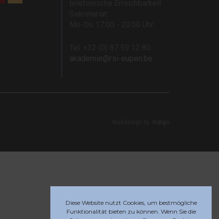
telefonische Erreichbarkeit
Sekretariat:
Mo-Do 17:00 - 20:00 Uhr
Tel: +32 (0) 87 59 12 80
akademie@rsi-eupen.be
Webdesign by
Indigo
Diese Website nutzt Cookies, um bestmögliche
Funktionalität bieten zu können. Wenn Sie die