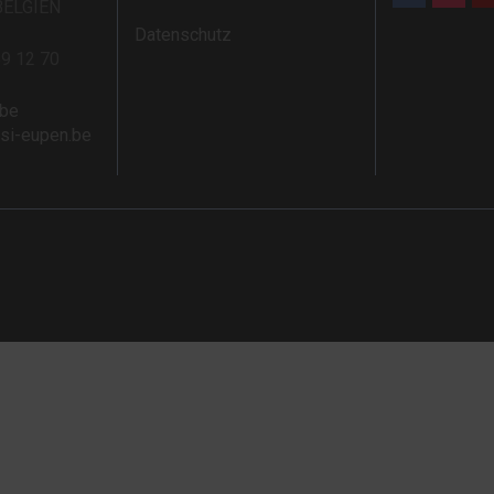
BELGIEN
Datenschutz
59 12 70
.be
rsi-eupen.be