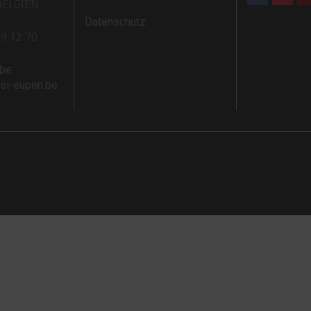
BELGIEN
Datenschutz
59 12 70
.be
rsi-eupen.be