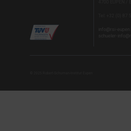
4700 EUPEN / 
Tel: +32 (0) 87 
info@rsi-eupen
schueler-info@
© 2025 Robert-Schuman-Institut Eupen