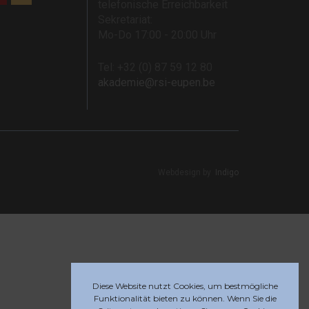
telefonische Erreichbarkeit
Sekretariat:
Mo-Do 17:00 - 20:00 Uhr
Tel: +32 (0) 87 59 12 80
akademie@rsi-eupen.be
Webdesign by
Indigo
Diese Website nutzt Cookies, um bestmögliche
Funktionalität bieten zu können. Wenn Sie die