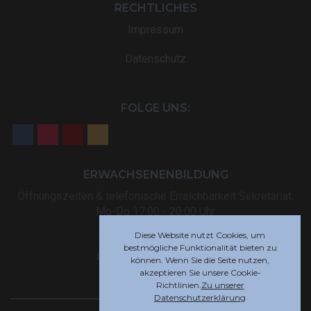
RECHTLICHES
Impressum
Datenschutz
FOLGE UNS:
ERWACHSENENBILDUNG
Öffnungszeiten & telefonische Erreichbarkeit Sekretariat:
Mo-Do 17:00 - 20:00 Uhr
Diese Website nutzt Cookies, um
Tel: +32 (0) 87 59 12 80
bestmögliche Funktionalität bieten zu
akademie@rsi-eupen.be
können. Wenn Sie die Seite nutzen,
akzeptieren Sie unsere Cookie-
Richtlinien.
Zu unserer
Datenschutzerklärung