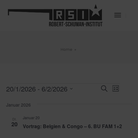
Toggle
Navigat
Home
Veranstaltungen
20/1/2026
 - 
6/2/2026
Veransta
Veran
Suche
Liste
Datum
Ansic
Suche
wählen.
Januar 2026
Navig
und
Januar 20
DI.
Ansichte
20
Vortrag: Belgien & Congo – 6. BU FAM 1+2
Navigati