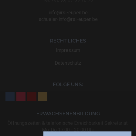
info@rsi-eupen.be
schueler-info@rsi-eupen.be
RECHTLICHES
Impressum
Datenschutz
FOLGE UNS:
ERWACHSENENBILDUNG
Öffnungszeiten & telefonische Erreichbarkeit Sekretariat:
Mo-Do 17:00 - 20:00 Uhr