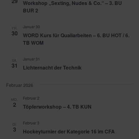
29
Workshop „Sexting, Nudes & Co.“ – 3. BU
BUR 2
Januar 30
FR.
30
WORD Kurs für Qualiarbeiten – 6. BU HOT / 6.
TB WOM
Januar 31
SA.
31
Lichternacht der Technik
Februar 2026
Februar 2
MO.
2
Töpferworkshop – 4. TB KUN
Februar 3
DI.
3
Hockeyturnier der Kategorie 16 im CFA