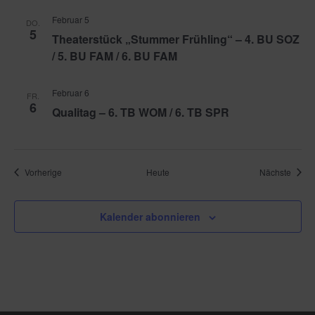
Februar 5
DO.
5
Theaterstück „Stummer Frühling“ – 4. BU SOZ
/ 5. BU FAM / 6. BU FAM
Februar 6
FR.
6
Qualitag – 6. TB WOM / 6. TB SPR
Veranstaltungen
Veran
Vorherige
Heute
Nächste
Kalender abonnieren