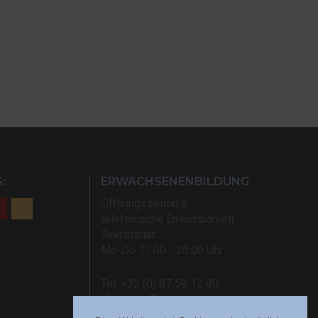
:
ERWACHSENENBILDUNG
Öffnungszeiten &
telefonische Erreichbarkeit
Sekretariat:
Mo-Do 17:00 - 20:00 Uhr
Tel: +32 (0) 87 59 12 80
akademie@rsi-eupen.be