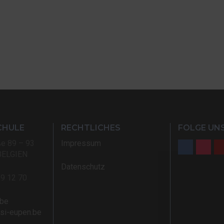
CHULE
RECHTLICHES
FOLGE UNS
ße 89 – 93
Impressum
BELGIEN
Datenschutz
59 12 70
.be
rsi-eupen.be