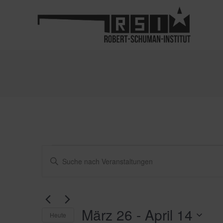
Veranstaltung
Veranstaltungen
Bitte
Schlüsselwort
eingeben.
Suche
Suche
nach
und
März 26
 - 
April 14
Veranstaltungen
Heute
Schlüsselwort.