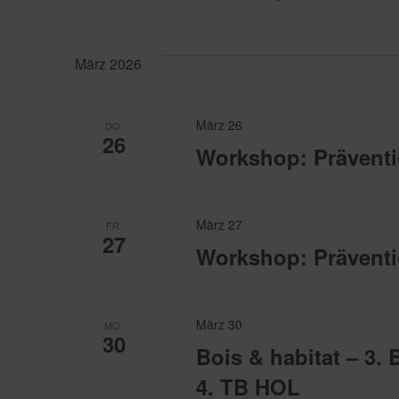
Datum
Ansichten,
wählen.
März 2026
Navigation
März 26
DO.
26
Workshop: Präventi
März 27
FR.
27
Workshop: Präventi
März 30
MO.
30
Bois & habitat – 3.
4. TB HOL