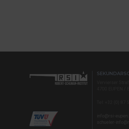
SEKUNDARS
Vervierser Stra
4700 EUPEN / 
Tel: +32 (0) 87 
info@rsi-eupen
schueler-info@