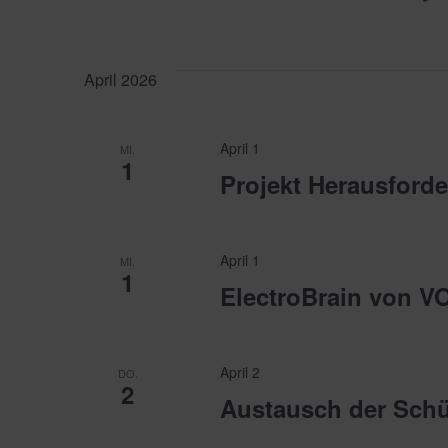
April 2026
April 1
MI.
1
Projekt Herausford
April 1
MI.
1
ElectroBrain von V
April 2
DO.
2
Austausch der Schü